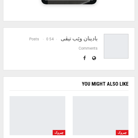
بادینان وێب تیڤی
0
54 Posts
Comments
YOU MIGHT ALSO LIKE
چیروک
چیروک