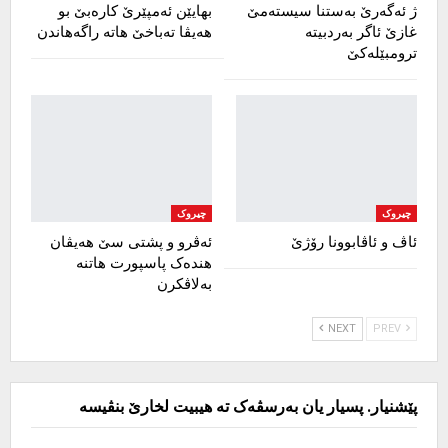
ژ ئەگەرێ بەستنا سیستەمێ
بهایێن ئەمپێرێ کارەبێ بو
غازێ ئاگر بەردبیتە
هەیڤا تەباخێ هاتە راگەهاندن
ترومبێلەکێ
چیروک
چیروک
ئاڤ و ئاڤابوونا رۆژێ
ئەڤرو و پشتی سێ هەیڤان
هندەک پاسپورت هاتنە
بەلاڤکرن
NEXT
PREV
پێشنیار. پسیار یان بەرسڤەک تە هیبیت لخارێ بنڤیسە