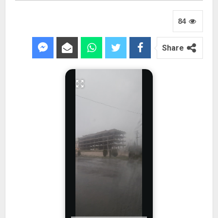
84
Share