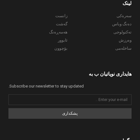
لینک
سەرەکی
زانست
دەنگ وباس
گەشت
تەکنولوجی
هەمەڕەنگ
وەرزش
ئابوور
ساخلەمی
بۆچوون
هایداری نویاتیان ب بە
Subscribe our newsletter to stay updated.
پشکداری