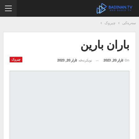
سەرەکی
چیروک
باران بارین
چیروک
On
ئازار 20, 2023
نویکرنەڤە
ئازار 20, 2023