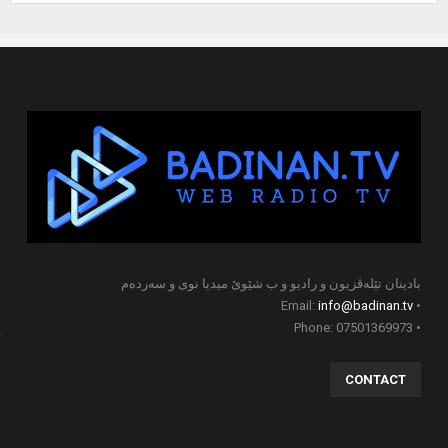
بادینان تێلەڤزیون و رادیو و ب شێوێ میدیا نوی و سەردەم
info@badinan.tv
• Email:
• Phone: 07501369973
CONTACT