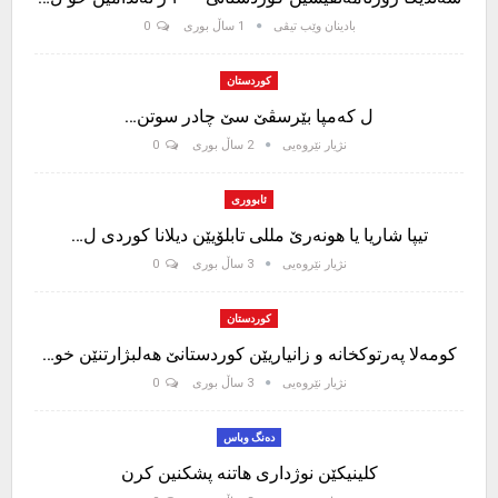
بادینان وێب تیڤی
1 ساڵ بوری
0
کوردستان
ل کەمپا بێرسڤێ سێ چادر سوتن…
نژیار نێروەیی
2 ساڵ بوری
0
ئابووری
تیپا شاریا یا هونەرێ مللی تابلۆیێن دیلانا کوردی ل…
نژیار نێروەیی
3 ساڵ بوری
0
کوردستان
کومەلا پەرتوکخانە و زانیاریێن کوردستانێ هەلبژارتنێن خو…
نژیار نێروەیی
3 ساڵ بوری
0
دەنگ وباس
کلینیکێن نوژداری هاتنە پشکنین کرن