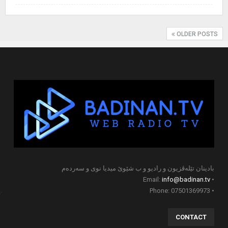
OLDER POSTS
بادینان تێلەڤزیون و رادیو و ب شێوێ میدیا نوی و سەردەم
info@badinan.tv
• Email:
• Phone: 07501369973
CONTACT