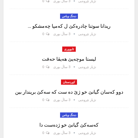
نژیار نێروەیی
3 ساڵ بوری
0
دەنگ وباس
ریدانا سوتنا چادرەکێ ل کەمپا چەمشکو …
نژیار نێروەیی
3 ساڵ بوری
0
ئابووری
لیستا موچەیێ هەیڤا حەفت
نژیار نێروەیی
3 ساڵ بوری
0
کوردستان
دوو کەسان گیانێ خو ژێ دە ست کە سەکێ بریندار بین
نژیار نێروەیی
3 ساڵ بوری
0
دەنگ وباس
كەسەكێ گیانێ خو ژدەست دا
نژیار نێروەیی
3 ساڵ بوری
0