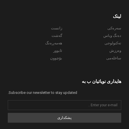
لینک
سەرەکی
زانست
دەنگ وباس
گەشت
تەکنولوجی
هەمەڕەنگ
وەرزش
ئابوور
ساخلەمی
بۆچوون
هایداری نویاتیان ب بە
Subscribe our newsletter to stay updated.
پشکداری