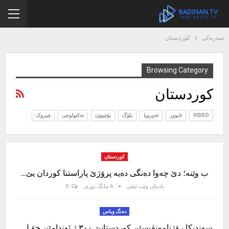
سەرەکی
کوردستان
Browsing Category
کوردستان
VIDEO
ئابوور
ئەوروپا
بلۆگ
بۆچوون
تەکنولوجی
چیروک
کوردستان
ب وێنە؛ دێ چەوا دەنگی دەیە پرۆژێ پاراستنا کوردان یێ…
بادینان وێب تیڤی
6 مانگ بوری
0
دەنگ وباس
سەندیکا رۆژنامەنڤیسێن کوردستانێ ٣٠٠ ژ ئەندامێن خۆ ل…