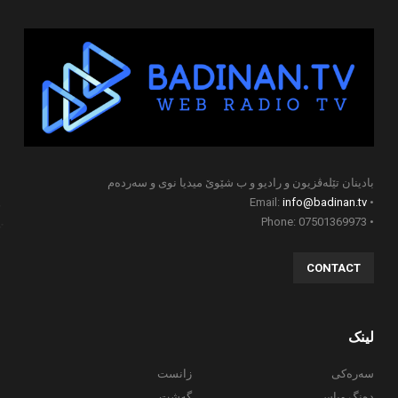
بادینان تێلەڤزیون و رادیو و ب شێوێ میدیا نوی و سەردەم
info@badinan.tv
• Email:
• Phone: 07501369973
CONTACT
لینک
سەرەکی
زانست
دەنگ وباس
گەشت