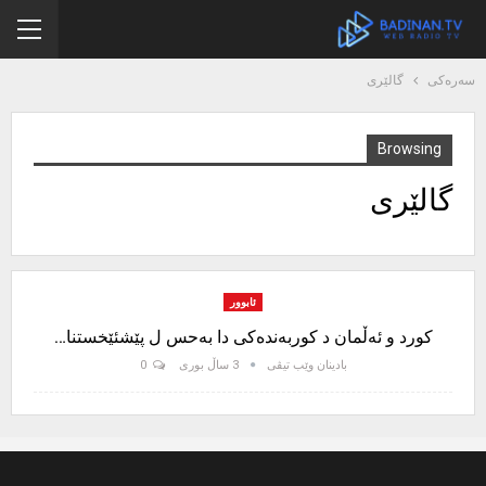
سەرەکی
گالێری
Browsing
گالێری
ئابوور
کورد و ئەڵمان د کوربەندەکی دا بەحس ل پێشئێخستنا…
بادینان وێب تیڤی
3 ساڵ بوری
0