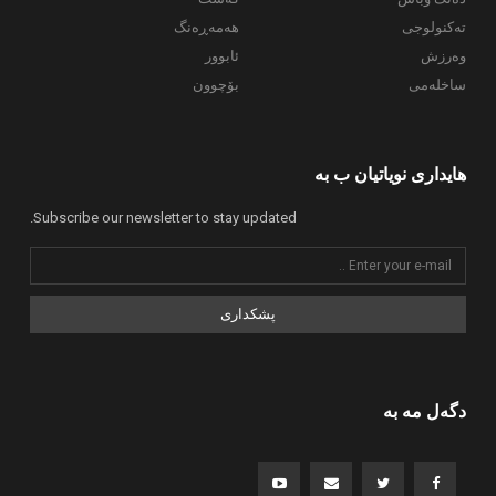
تەکنولوجی
هەمەڕەنگ
وەرزش
ئابوور
ساخلەمی
بۆچوون
هایداری نویاتیان ب بە
Subscribe our newsletter to stay updated.
پشکداری
دگەل مە بە