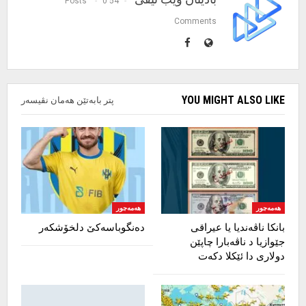
0
54 Posts
Comments
YOU MIGHT ALSO LIKE
پتر بابەتێن هەمان نڤیسەر
هەمەجور
هەمەجور
بانکا ناڤەندیا یا عیراقی
دەنگوباسەکێ دلخۆشکەر
جێوازیا د ناڤەبارا چاپێن
دولاری دا ئێکلا دکەت