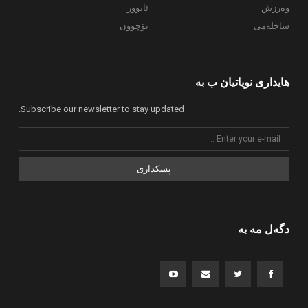
وەرزش
ئابوور
ساخلەمی
بۆچوون
هایداری نویاتیان ب بە
Subscribe our newsletter to stay updated.
پشکداری
دگەل مە بە