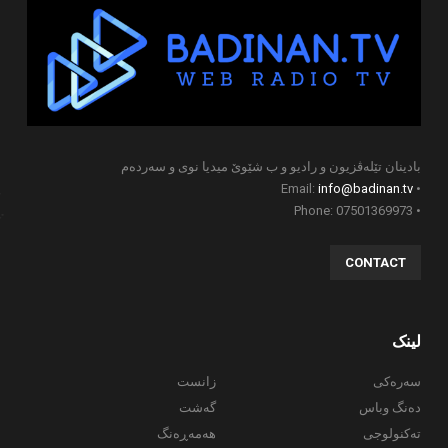
بادینان تێلەڤزیون و رادیو و ب شێوێ میدیا نوی و سەردەم
info@badinan.tv
• Email:
• Phone: 07501369973
CONTACT
لینک
سەرەکی
زانست
دەنگ وباس
گەشت
تەکنولوجی
هەمەڕەنگ