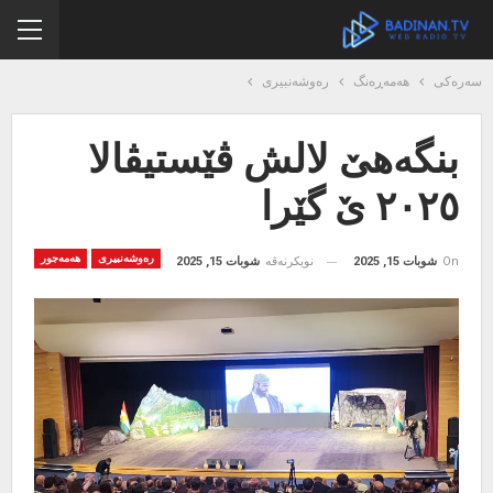
سەرەکی
هەمەڕەنگ
رەوشەنبیری
بنگەهێ لالش ڤێستیڤالا
٢٠٢٥ ێ گێرا
رەوشەنبیری
هەمەجور
On
شوبات 15, 2025
نویکرنەڤە
شوبات 15, 2025