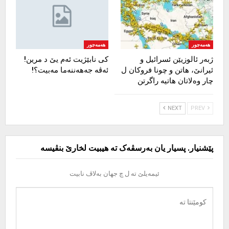
هەمەجور
هەمەجور
ژبەر ئالوزیێن ئسرائیل و
کی نابێژیت ئەم یێ د مرین!
ئیرانێ، هاتن و چونا فروکان ل
ئەڤە جەهەننەما مەبیت؟!
چار وەلاتان هاتیە راگرتن
NEXT
PREV
پێشنیار. پسیار یان بەرسڤەک تە هیبیت لخارێ بنڤیسە
ئیمەیلێ تە ل چ جهان بەلاڤ نابیت