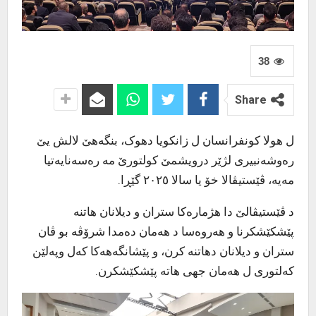
38
Share
ل هولا کونفرانسان ل زانکویا دهوک، بنگەهێ لالش یێ
رەوشەنبیری لژێر درویشمێ کولتورێ مە رەسەنایەتیا
مەیە، ڤێستیڤالا خۆ یا سالا ٢٠٢٥ گێڕا.
د ڤێستیڤالێ دا هژمارەکا ستران و دیلانان هاتنە
پێشکێشکرنا و هەروەسا د هەمان دەمدا شرۆڤە بو ڤان
ستران و دیلانان دهاتنە کرن، و پێشانگەهەکا کەل وپەلێن
کەلتوری ل هەمان جهی هاتە پێشکێشکرن.