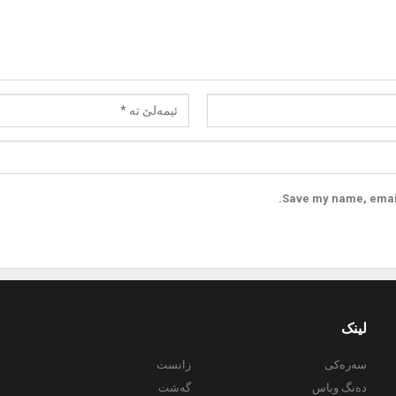
Save my name, email,
لینک
سەرەکی
زانست
دەنگ وباس
گەشت