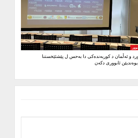
بوور
رد و ئەڵمان د کوربەندەکی دا بەحس ل پێشئێخستنا
یوەندیێن ئابووری دکەن