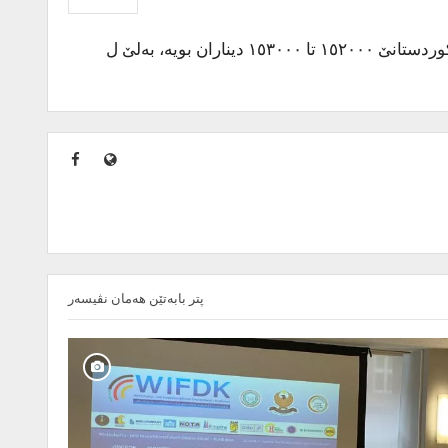
بهایێ دولاری بۆ ئەڤرۆ رۆژا ئەینی هەر چەندە بازارێ بورسێ یێ دائەخستیە، بەلێ لدویف ژێدەران هەر ١٠٠ دولار ل هەرێما کوردستانێ ١٥٢٠٠٠ تا ١٥٣٠٠٠ دیناران بویە، بەلێ ل
پتر بابەتێن هەمان نڤیسەر