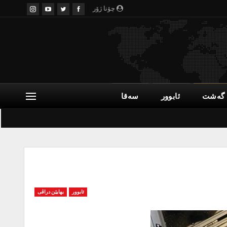
چۆنا ژۆر
گەشت
ئابوور
سەقا
ئابوور
بهایێن دراڤی