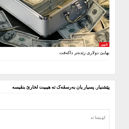
ئابوور
بهایێ دولاری زێدەتر داکەفت
پێشنیار. پسیار یان بەرسڤەک تە هیبیت لخارێ بنڤیسە