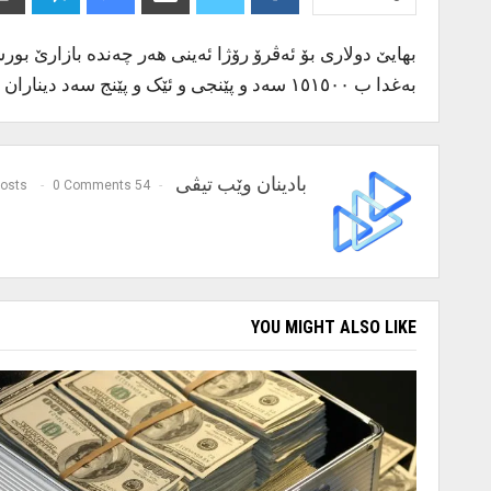
بەغدا ب ١٥١٥٠٠ سەد و پێنجی و ئێک و پێنج سەد دیناران بویە.
بادینان وێب تیڤی
0 Comments
54 Posts
YOU MIGHT ALSO LIKE