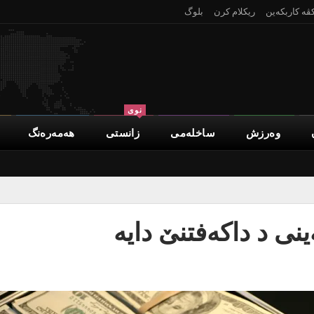
کڤە کاربکەین
ریکلام کرن
بلوگ
نوی
وەرزش
ساخلەمی
زانستی
هەمەرەنگ
ینی د داکەفتنێ دایە