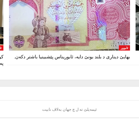
ئابوور
ئا
بهایێ دیناری د بلند بونێ دایە، ئابوریناس پێشبینیا باشتر دکەن.
کو
پە
ئیمەیلێ تە ل چ جهان بەلاڤ نابیت