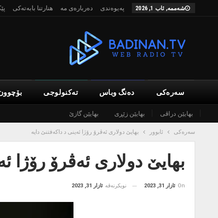
پەیوەندی
دەربارەی مە
هنارتنا بابەتەکی
پێ
شەممە, ئاب 1, 2026
سەرەکی
دەنگ وباس
تەکنولوجی
بۆچوون
بهایێن دراڤی
بهایێن زێڕی
بهایێن گازێ
سەرەکی
ئابوور
بهایێ دولاری ئەڤرۆ رۆژا ئەینی د داکەفتنێ دایە
بهایێ دولاری ئەڤرۆ رۆژا ئە
On
ئازار 31, 2023
نویکرنەڤە
ئازار 31, 2023