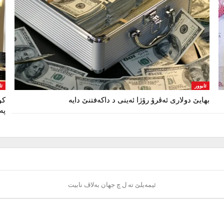
ئابوور
ئا
بهایێ دولاری ئەڤرۆ رۆژا ئەینی د داکەفتنێ دایە
کو
پە
ئیمەیلێ تە ل چ جهان بەلاڤ نابیت