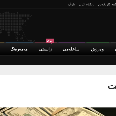
کڤە کاربکەین
ریکلام کرن
بلوگ
نوی
وەرزش
ساخلەمی
زانستی
هەمەرەنگ
فت