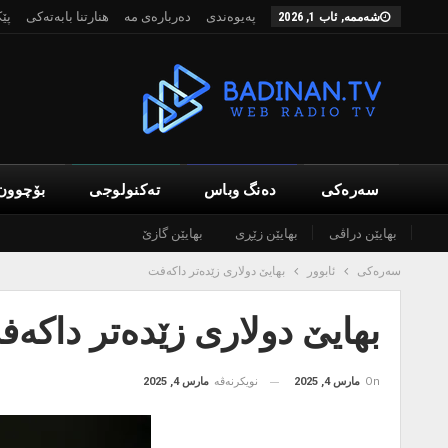
پەیوەندی
دەربارەی مە
هنارتنا بابەتەکی
پێ
شەممە, ئاب 1, 2026
سەرەکی
دەنگ وباس
تەکنولوجی
بۆچوون
بهایێن دراڤی
بهایێن زێڕی
بهایێن گازێ
سەرەکی
ئابوور
بهایێ دولاری زێدەتر داکەفت
بهایێ دولاری زێدەتر داکە
On
مارس 4, 2025
نویکرنەڤە
مارس 4, 2025