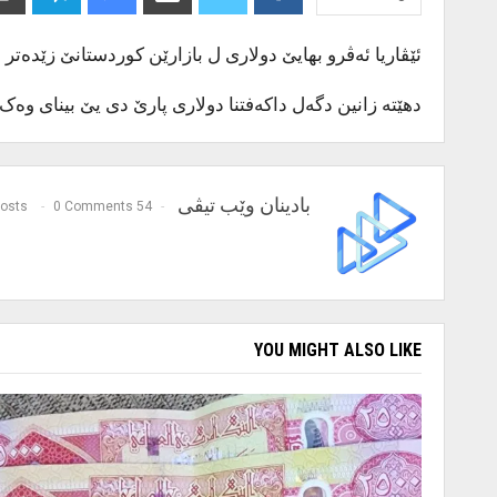
ئێڤاریا ئەڤرو بهایێ دولاری ل بازارێن کوردستانێ زێدەتر داکەفت بو هەر ١٠٠ دولاران ١٤٤،٦٥٠ سەد و چل و چار هزار و شەش س
دهێتە زانین دگەل داکەفتنا دولاری پارێ دی یێ بینای وەک 
بادینان وێب تیڤی
0 Comments
54 Posts
YOU MIGHT ALSO LIKE