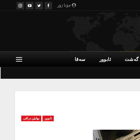
چۆنا ژۆر
گەشت
ئابوور
سەقا
ئابوور
بهایێن دراڤی