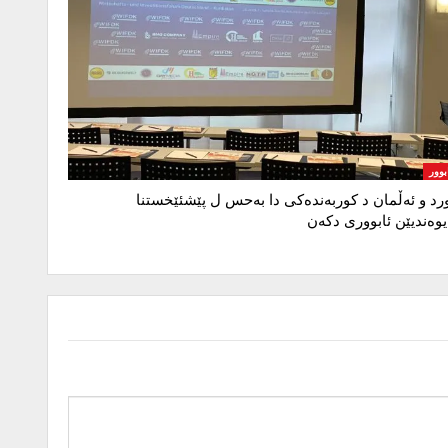
بوور
رد و ئەڵمان د کوربەندەکی دا بەحس ل پێشئێخستنا
یوەندیێن ئابووری دکەن