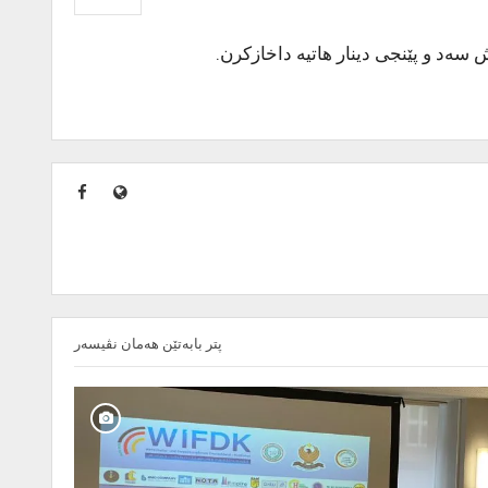
پتر بابەتێن هەمان نڤیسەر