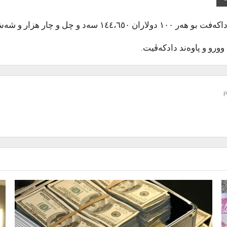
ەد و پێنجی دینار هاتیە داخازکرن.
وورو و پاوەند دادکەڤیت.