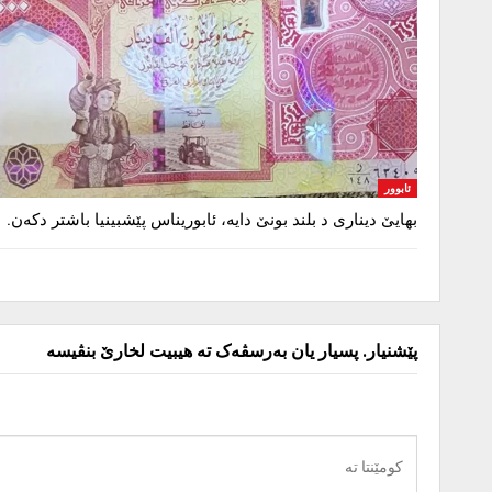
ئابوور
بهایێ دیناری د بلند بونێ دایە، ئابوریناس پێشبینیا باشتر دکەن.
پێشنیار. پسیار یان بەرسڤەک تە هیبیت لخارێ بنڤیسە