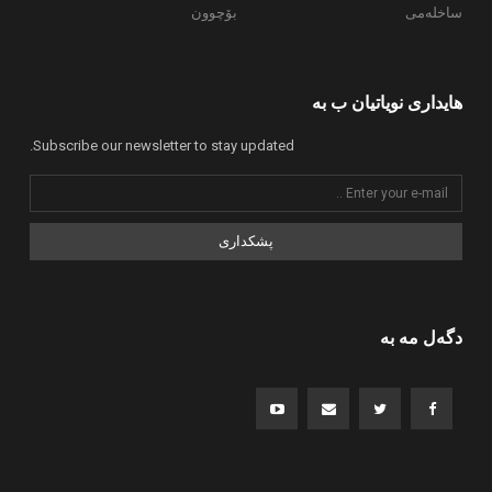
ساخلەمی
بۆچوون
هایداری نویاتیان ب بە
Subscribe our newsletter to stay updated.
پشکداری
دگەل مە بە