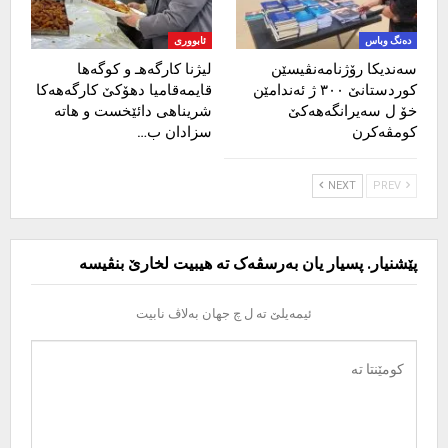
دەنگ وباس
ئابووری
سەندیکا رۆژنامەنڤیسێن
لیژنا کارگەهـ و کوگەها
کوردستانێ ٣٠٠ ژ ئەندامێن
قایمەقامیا دهۆکێ کارگەهەکا
خۆ ل سەیرانگەهەکێ
شریناهی دائێخست و هاتە
کومڤەکرن
سزادان ب…
NEXT
PREV
پێشنیار. پسیار یان بەرسڤەک تە هیبیت لخارێ بنڤیسە
ئیمەیلێ تە ل چ جهان بەلاڤ نابیت