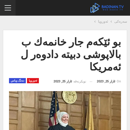
سەرەکی
ئەوروپا
بو ئێكه‌م جار خانمه‌ك ب
بالاپوشی دبیته‌ دادوه‌ر ل
ئه‌مریكا
ئەوروپا
دەنگ وباس
On
ئازار 25, 2023
نویکرنەڤە
ئازار 25, 2023