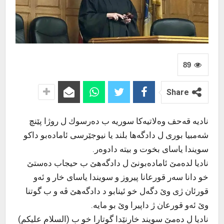
89
Share
نادیه‌ قه‌حف وه‌لاتیه‌كا سوریه‌ ب ده‌رسوك ل روژا پێنچ
شه‌مبیا بوری ل دادگه‌ها بلند یا نیوجێرسی ئاماده‌بو داكو
سویندا یاسای بخوت و بیته‌ دادوه‌ر.
نادیا لده‌مێ ئاماده‌بونێ ل دادگه‌هێ ب حیجاب ده‌ستێ
خو دانا سه‌ر قورعانا پیروز و سویندا یاسای خار و ئه‌و
قورئان ژی وێ دگه‌ل خو ئینابو د دادگه‌هێ ڤه‌ و ب گوتنا
وێ ئه‌و قورعان ژ داپیرا وێ بو مایه‌.
نادیا ل ده‌مێ سویند خارنێدا گوتارا خو ب (السلام علیكم)