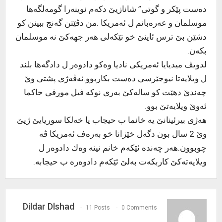
ده‌ست پێكر و گوتی” شانازیێ دكه‌م نوینه‌را گومه‌لگه‌ها
موسلمان و عه‌ره‌بانم ل ئه‌مریكا .من دڤێتن گه‌نج ببینن كو
دشێن بێ ترس ئاینێ خو تێكه‌لی هه‌ر جهه‌كێ نه‌ موسلمان
بكه‌ن.
لدویڤ میدیایا ئه‌مریكی نادیا وه‌كو دادوه‌ر ل دادگه‌ها بلند
ل ویلایه‌تا نیوجێرسی ده‌ست بكاربوو.ئه‌ڤه‌ژی پشتی وێ
چه‌ندێ دهێت كو ساله‌كێ به‌ری نوكه‌ فیل مورفی حاكما
ئه‌وێ ویلایه‌تێ بوو.
هه‌ژی بیرئینانێ یه‌ خانما ب حیجاب یا خه‌لكا سوریایێ ژیێ
وێ 2 سال بون دگه‌ل خێزانا خو به‌ره‌ف ئه‌مریكا ڤه‌
چوبوون.هه‌ر چه‌نده‌ ئێكه‌م خانم نینه‌ وه‌ك دادوه‌ر ل
ویلایه‌ته‌كێ كاربكه‌ت به‌لێ ئێكه‌م دادوه‌ره‌ ب حیجابه‌.
Dildar Dlshad
11 Posts
0 Comments