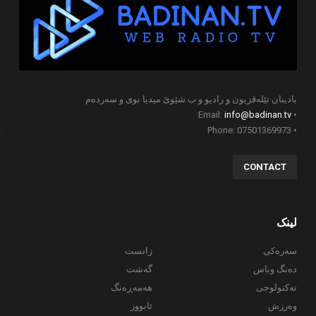
بادینان تێلەڤزیون و رادیو و ب شێوێ میدیا نوی و سەردەم
info@badinan.tv
• Email:
• Phone: 07501369973
CONTACT
لینک
سەرەکی
زانست
دەنگ وباس
گەشت
تەکنولوجی
هەمەڕەنگ
وەرزش
ئابوور