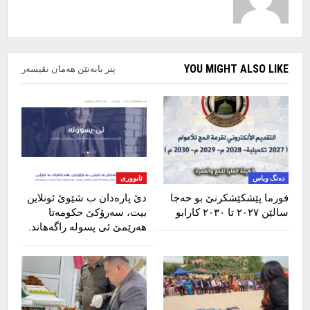
YOU MIGHT ALSO LIKE
پتر بابەتێن هەمان نڤیسەر
دەنگ وباس
ئابووری
فورما پێشکێشکرنێ بو ‌حەجا
دێ پارەدان ب شێوێ ئونلاین
سالێن ٢٠٢٧ تا ٢٠٣٠ کارابو
بیت، سەرۆکێ حکومەتا
هەرێمێ ئی پسولە راگەهاند.