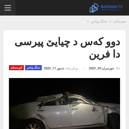
سەرەکی
دەنگ وباس
دوو كەس د چیایێ پیرسی
دا فرین
دەنگ وباس
کوردستان
On
حوزەیران 30, 2023
نویکرنەڤە
تەموز 11, 2023