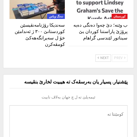
کوردستان
دەنگ وباس
ب وێنە؛ دێ چەوا دەنگی دەیە
سەندیکا رۆژنامەنڤیسێن
پرۆژێ پاراستنا کوردان یێ
کوردستانێ ٣٠٠ ژ ئەندامێن
سیناتور لێندسی گراهام
خۆ ل سەیرانگەهەکێ
کومڤەکرن
NEXT
PREV
پێشنیار. پسیار یان بەرسڤەک تە هیبیت لخارێ بنڤیسە
ئیمەیلێ تە ل چ جهان بەلاڤ نابیت