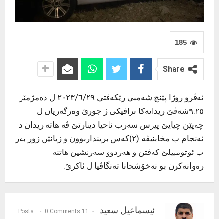
185
Share
ئەڤرو روژا پێنچ شەمبی رێکەفتی ٢٠٢٣/٦/٢٩ ل دەمژمێر
٩:٢٥شەڤێ ریدانەکا ترافیکی ژ جورێ وەرگەریان ل
چەپێن چیایێ پیرس سەرب ناحیا دینارتێ ڤە هاتە ریدان د
ئەنجام ب مخابنیڤە (٢)کەس برینداربوون و زیانێن زور بەر
ب ئوتومبیلێ کەفتن و هەردوو سەرنشین هاتنە
رەوانەکرن بو نەخۆشخانا تەنگاڤیا ل ئاکرێ.
ئیسماعیل سعيد
0 Comments
11 Posts