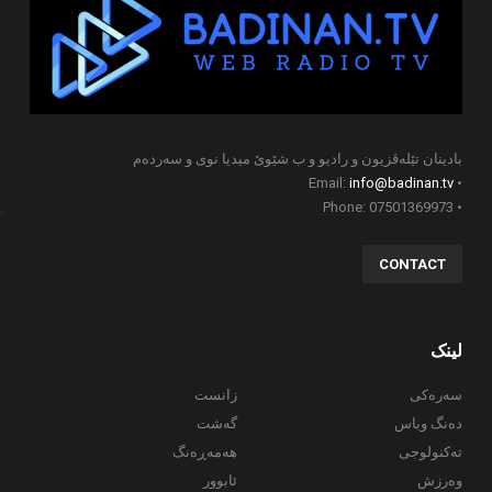
بادینان تێلەڤزیون و رادیو و ب شێوێ میدیا نوی و سەردەم
info@badinan.tv
• Email:
• Phone: 07501369973
CONTACT
لینک
سەرەکی
زانست
دەنگ وباس
گەشت
تەکنولوجی
هەمەڕەنگ
وەرزش
ئابوور