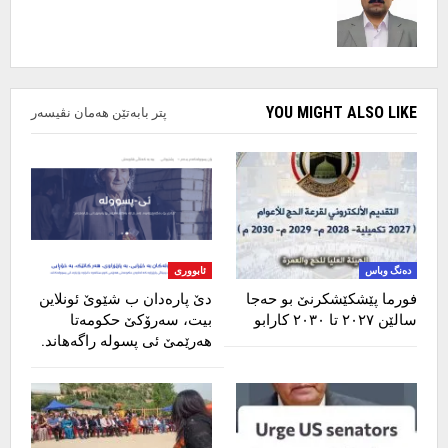
YOU MIGHT ALSO LIKE
پتر بابەتێن هەمان نڤیسەر
دەنگ وباس
ئابووری
فورما پێشکێشکرنێ بو ‌حەجا
دێ پارەدان ب شێوێ ئونلاین
سالێن ٢٠٢٧ تا ٢٠٣٠ کارابو
بیت، سەرۆکێ حکومەتا
هەرێمێ ئی پسولە راگەهاند.