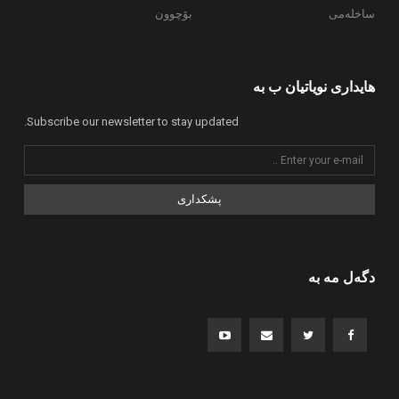
ساخلەمی
بۆچوون
هایداری نویاتیان ب بە
Subscribe our newsletter to stay updated.
پشکداری
دگەل مە بە