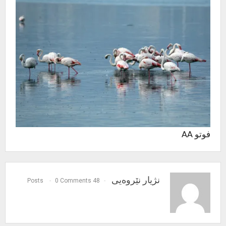
فوتو AA
نژیار نێروەیی
0 Comments
48 Posts