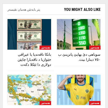
YOU MIGHT ALSO LIKE
پتر بابەتێن هەمان نڤیسەر
هەمەجور
هەمەجور
سوباهی دێ بهایێ پانزینێ ب
بانکا ناڤەندیا یا عیراقی
٧٥٠ دینارا بیت.
جێوازیا د ناڤەبارا چاپێن
دولاری دا ئێکلا دکەت
هەمەجور
هەمەجور