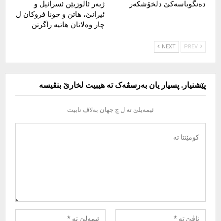
دەنگوباسەکێ دلخۆشکەر
ژبەر ئالوزیێن ئسرائیل و
ئیرانێ، هاتن و چونا فروکان ل
چار وەلاتان هاتیە راگرتن
NEXT
PREV
پێشنیار. پسیار یان بەرسڤەک تە هیبیت لخارێ بنڤیسە
ئیمەیلێ تە ل چ جهان بەلاڤ نابیت