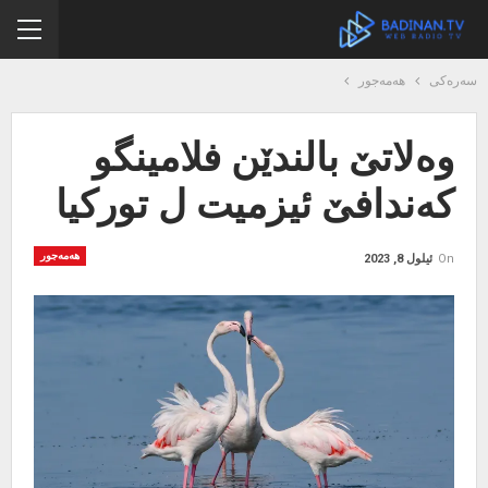
سەرەکی
هەمەجور
وەلاتێ بالندێن فلامینگو
كەندافێ ئیزمیت ل توركیا
هەمەجور
On
ئیلول 8, 2023