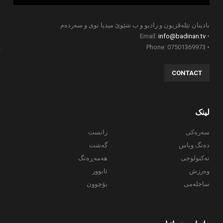
بادینان تێلەڤزیون و رادیو و ب شێوێ میدیا نوی و سەردەم
info@badinan.tv
• Email:
• Phone: 07501369973
CONTACT
لینک
سەرەکی
زانست
دەنگ وباس
گەشت
تەکنولوجی
هەمەڕەنگ
وەرزش
ئابوور
ساخلەمی
بۆچوون