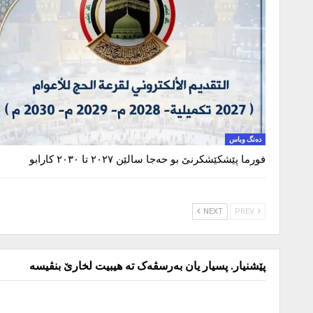
دەنگ وباس
فورما پێشکێشکرنێ بو ‌حەجا سالێن ٢٠٢٧ تا ٢٠٣٠ کارابو
NEXT
PREV
پێشنیار. پسیار یان بەرسڤەک تە هیبیت لخارێ بنڤیسە