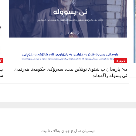
ئابووری
ک
دێ پارەدان ب شێوێ ئونلاین بیت، سەرۆکێ حکومەتا هەرێمێ
ب 
ئی پسولە راگەهاند.
سی
ئیمەیلێ تە ل چ جهان بەلاڤ نابیت