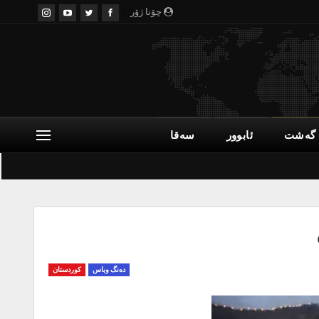
چۆنا ژۆر
گەشت
ئابوور
سەقا
دەنگ وباس
کوردستان