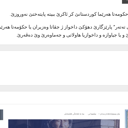
حکومەتا هەرێما کوردستانێ کر ئاکرێ ببیتە پایتەختێ نەوروزێ.
سێشەمبی رێکەفتی ٢٨ی ئادارا ٢٠٢٣ێ “عەلی تەتەر” پارێزگارێ دهۆکێ داخواز ژ جڤاتا وەزیرا
 و یا جیاوازە و داخوازیا هاولاتی و جەماوەرێ وێ دەڤەرێ.