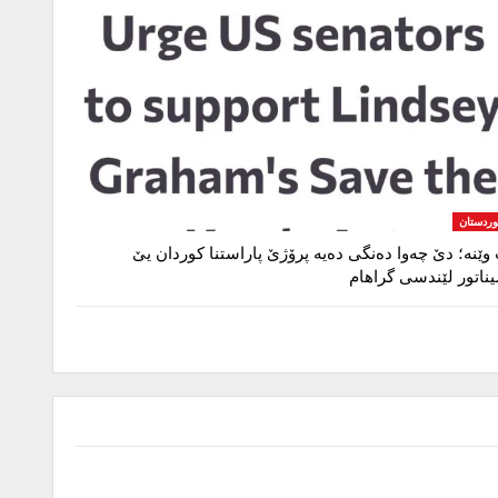
وردستان
وێنە؛ دێ چەوا دەنگی دەیە پرۆژێ پاراستنا کوردان یێ
ناتور لێندسی گراهام