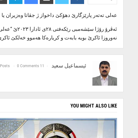
عەلی تەتەر پارێزگارێ دهۆکێ داخواز ژ جڤاتا وەزیران یا 
ئەڤرۆ رۆژا 
نەوروزا ئاکرێ بویە بابەت و کریارەکا هەموو خەلکێ ئاکرێ
ئیسماعیل سعيد
0 Comments
11 Posts
YOU MIGHT ALSO LIKE