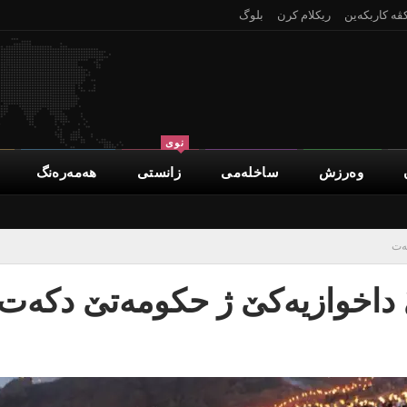
کڤە کاربکەین
ریکلام کرن
بلوگ
نوی
وەرزش
ساخلەمی
زانستی
هەمەرەنگ
کەت
ێ داخوازیەکێ ژ حکومەتێ دکەت