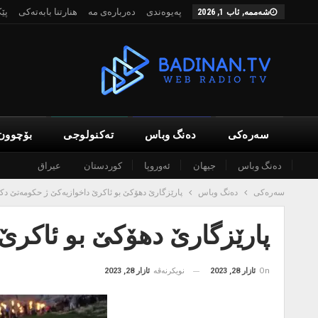
پەیوەندی
دەربارەی مە
هنارتنا بابەتەکی
پێ
شەممە, ئاب 1, 2026
سەرەکی
دەنگ وباس
تەکنولوجی
بۆچوون
دەنگ وباس
جیهان
ئەوروپا
کوردستان
عیراق
سەرەکی
دەنگ وباس
پارێزگارێ دهۆکێ بو ئاکرێ داخوازیەکێ ژ حکومەتێ د
پارێزگارێ دهۆکێ بو ئاکر
On
ئازار 28, 2023
نویکرنەڤە
ئازار 28, 2023