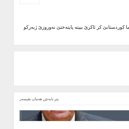
ن یا حکۆمەتا هەرێما کوردستانێ کر ئاکرێ ببیتە پایتەختێ نەوروزێ ژبەرکو
پتر بابەتێن هەمان نڤیسەر