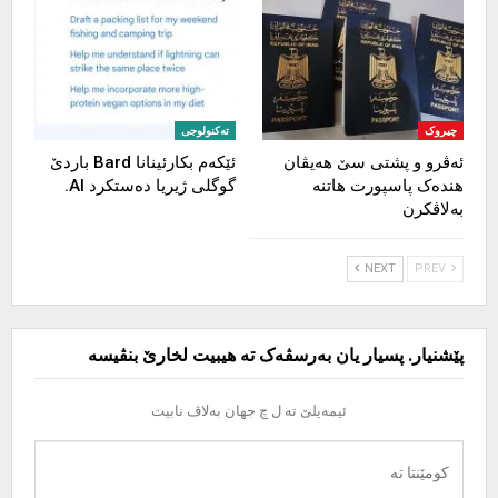
چیروک
تەکنولوجی
ئەڤرو و پشتی سێ هەیڤان
ئێکەم بکارئینانا Bard باردێ
هندەک پاسپورت هاتنە
گوگلی ژیریا دەستکرد AI.
بەلاڤکرن
NEXT
PREV
پێشنیار. پسیار یان بەرسڤەک تە هیبیت لخارێ بنڤیسە
ئیمەیلێ تە ل چ جهان بەلاڤ نابیت