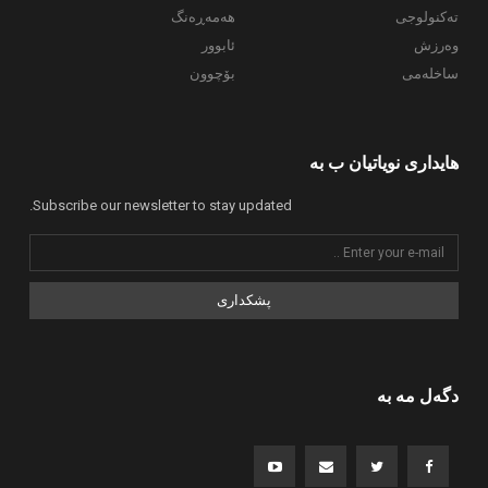
تەکنولوجی
هەمەڕەنگ
وەرزش
ئابوور
ساخلەمی
بۆچوون
هایداری نویاتیان ب بە
Subscribe our newsletter to stay updated.
پشکداری
دگەل مە بە