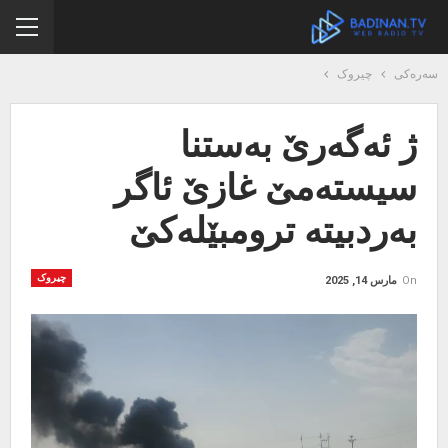
سەرەکی
چیروک
ژ ئەگەرێ بەستنا
سیستەمێ غازێ ئاگر
بەردبیتە ترومبێلەکێ
چیروک
On
مارس 14, 2025