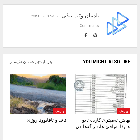
بادینان وێب تیڤی
0
54 Posts
Comments
YOU MIGHT ALSO LIKE
پتر بابەتێن هەمان نڤیسەر
چیروک
چیروک
بهایێن ئەمپێرێ کارەبێ بو
ئاڤ و ئاڤابوونا رۆژێ
هەیڤا تەباخێ هاتە راگەهاندن