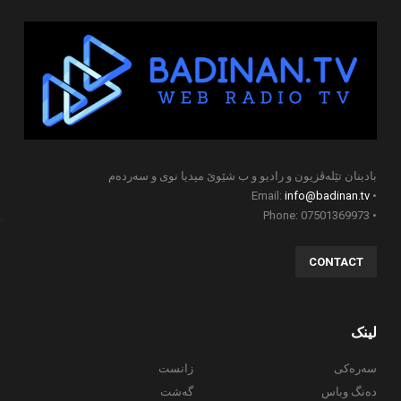
بادینان تێلەڤزیون و رادیو و ب شێوێ میدیا نوی و سەردەم
info@badinan.tv
• Email:
• Phone: 07501369973
CONTACT
لینک
سەرەکی
زانست
دەنگ وباس
گەشت