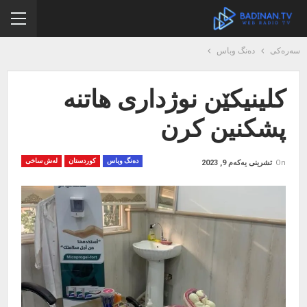
سەرەکی
دەنگ وباس
کلینیکێن نوژداری هاتنە
پشکنین کرن
دەنگ وباس
کوردستان
لەش ساخی
On
تشرینی یەکەم 9, 2023