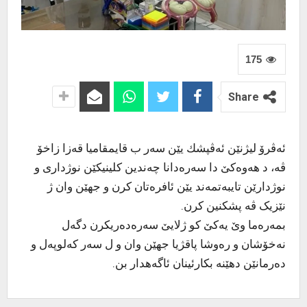
175
Share
ئەڤرۆ لیژنێن ئەڤپشك یێن سەر ب قایمقامیا قەزا زاخۆ
ڤە، د هەوەکێ دا سەرەدانا چەندین کلینیکێن نوژداری و
نوژدارێن تایبەتمەند یێن ئافرەتان کرن و جهێن وان ژ
نێزیک ڤە پشکنین کرن.
بمەرەما وێ یەکێ کو ژلایێ سەرەدەریکرن دگەل
نەخۆشان و رەوشا پاقژیا جهێن وان و ل سەر کەلوپەل و
دەرمانێن دهێنە بکارئینان ئاگەهدار بن.