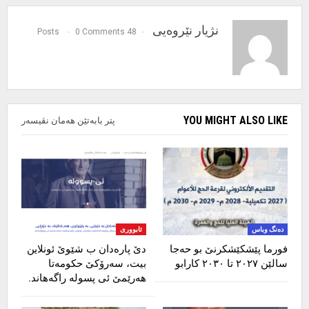
نژیار نێروەیی
0 Comments
48 Posts
YOU MIGHT ALSO LIKE
پتر بابەتێن هەمان نڤیسەر
دەنگ وباس
ئابووری
فورما پێشکێشکرنێ بو ‌حەجا
دێ پارەدان ب شێوێ ئونلاین
سالێن ٢٠٢٧ تا ٢٠٣٠ کارابو
بیت، سەرۆکێ حکومەتا
هەرێمێ ئی پسولە راگەهاند.