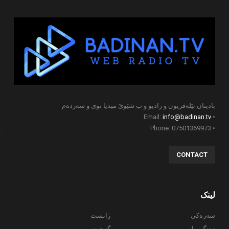
بادینان تێلەڤزیون و رادیو و ب شێوێ میدیا نوی و سەردەم
info@badinan.tv
• Email:
• Phone: 07501369973
CONTACT
لینک
سەرەکی
زانست
دەنگ وباس
گەشت