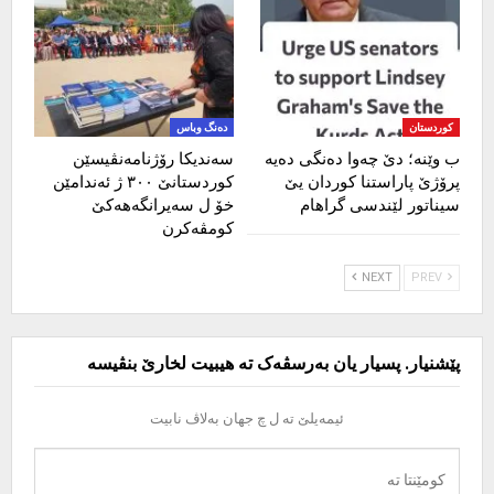
کوردستان
دەنگ وباس
ب وێنە؛ دێ چەوا دەنگی دەیە
سەندیکا رۆژنامەنڤیسێن
پرۆژێ پاراستنا کوردان یێ
کوردستانێ ٣٠٠ ژ ئەندامێن
سیناتور لێندسی گراهام
خۆ ل سەیرانگەهەکێ
کومڤەکرن
NEXT
PREV
پێشنیار. پسیار یان بەرسڤەک تە هیبیت لخارێ بنڤیسە
ئیمەیلێ تە ل چ جهان بەلاڤ نابیت