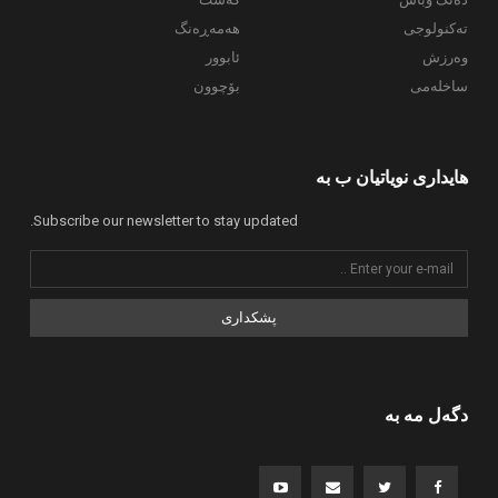
تەکنولوجی
هەمەڕەنگ
وەرزش
ئابوور
ساخلەمی
بۆچوون
هایداری نویاتیان ب بە
Subscribe our newsletter to stay updated.
پشکداری
دگەل مە بە