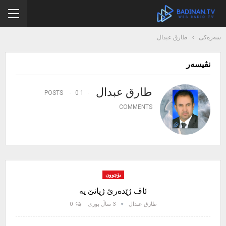
سەرەکی
طارق عبدال
نڤیسەر
طارق عبدال
0
1 POSTS
COMMENTS
بۆچوون
ئاڤ ژێدەرێ ژیانێ یە
طارق عبدال
3 ساڵ بوری
0