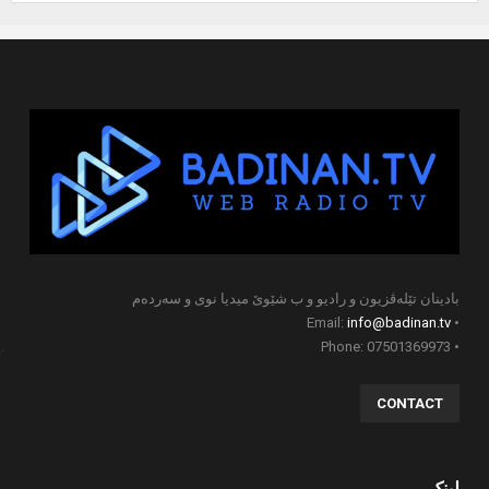
بادینان تێلەڤزیون و رادیو و ب شێوێ میدیا نوی و سەردەم
info@badinan.tv
• Email:
• Phone: 07501369973
CONTACT
لینک