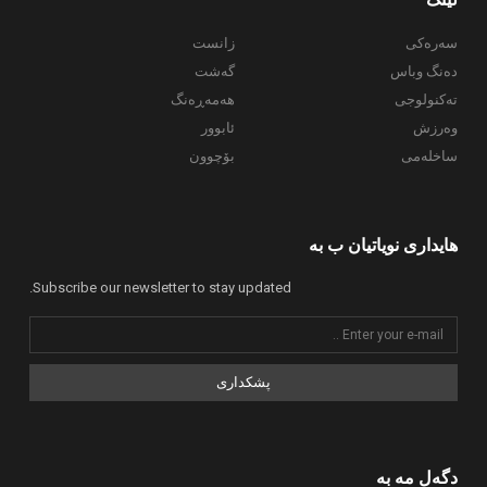
سەرەکی
زانست
دەنگ وباس
گەشت
تەکنولوجی
هەمەڕەنگ
وەرزش
ئابوور
ساخلەمی
بۆچوون
هایداری نویاتیان ب بە
Subscribe our newsletter to stay updated.
پشکداری
دگەل مە بە